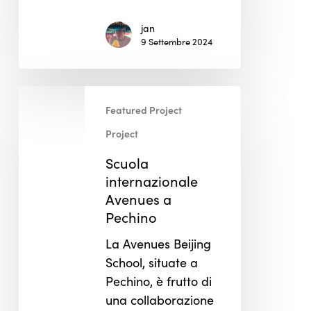
jan
9 Settembre 2024
Scuola
Featured Project
internazionale
Avenues
Project
a
Scuola
Pechino
internazionale
Avenues a
Pechino
La Avenues Beijing
School, situate a
Pechino, è frutto di
una collaborazione