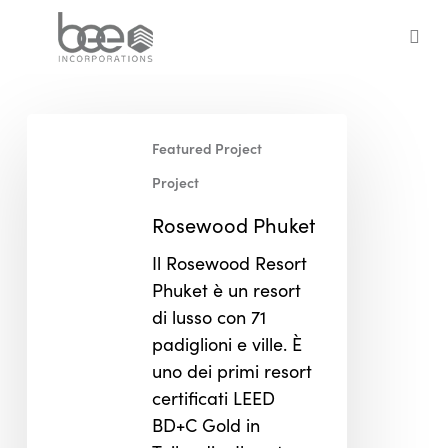
Skip
to
sea
main
content
Rosewood
Featured Project
Phuket
Project
Rosewood Phuket
Il Rosewood Resort
Phuket è un resort
di lusso con 71
padiglioni e ville. È
uno dei primi resort
certificati LEED
BD+C Gold in