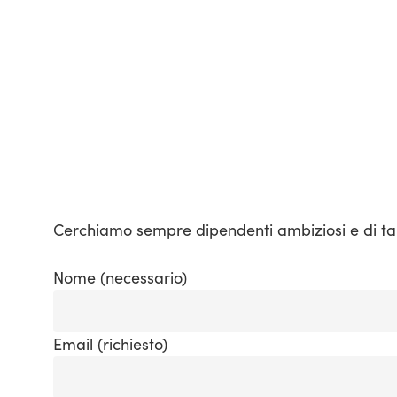
Skip
to
main
content
Hit enter to search or ESC to close
Cerchiamo sempre dipendenti ambiziosi e di tale
Nome (necessario)
Email (richiesto)