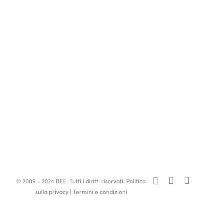
x-
facebook
linkedin
© 2009 - 2024 BEE. Tutti i diritti riservati.
Politica
twitter
sulla privacy
|
Termini e condizioni