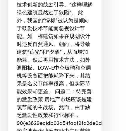
技术创新的鼓励引导。“这样理解
绿色建筑显然过于狭隘”。 此
外，我国的“绿标”被认为是倾向
于鼓励技术节能而忽视设计节
能。如一栋建筑如果在规划设计
时违反自然通风、朝向，将导致
建筑“遮光”和“夕晒”，从而增加
能耗。然后再用技术方法，如外
遮阳板、LOW-E中空玻璃和空调
机等设备硬把能耗降下来，其结
果是名义节能率很高，但实际节
能效果却更差。 问题二：待完善
的激励政策 房地产市场应该是建
筑节能的主战场。然而，由于缺
乏激励性政策和行业标准，
90{e3829ec1db02d54faaf9fa2de0d48db26af01
的房地产企业没有动力去做节能