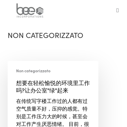
Skip
to
sea
main
content
NON CATEGORIZZATO
想
Non categorizzato
要
在
想要在轻松愉悦的环境里工作
轻
吗?让办公室"绿"起来
松
在传统写字楼工作过的人都有过
愉
空气质量不好，压抑的感觉。特
悦
别是工作压力大的时候，甚至会
的
对工作产生厌恶情绪。 目前，很
环