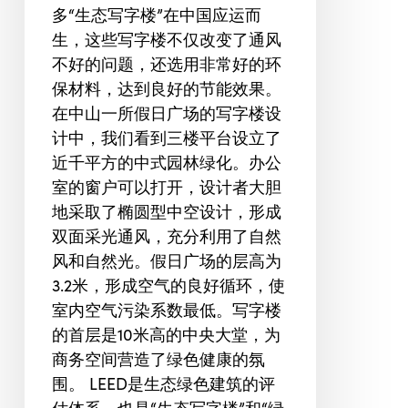
多“生态写字楼”在中国应运而
境
生，这些写字楼不仅改变了通风
里
不好的问题，还选用非常好的环
工
保材料，达到良好的节能效果。
作
在中山一所假日广场的写字楼设
吗?
计中，我们看到三楼平台设立了
让
近千平方的中式园林绿化。办公
办
室的窗户可以打开，设计者大胆
公
地采取了椭圆型中空设计，形成
室"绿"起
双面采光通风，充分利用了自然
来
风和自然光。假日广场的层高为
3.2米，形成空气的良好循环，使
室内空气污染系数最低。写字楼
的首层是10米高的中央大堂，为
商务空间营造了绿色健康的氛
围。 LEED是生态绿色建筑的评