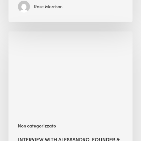
Rose Morrison
Interview
with
Alessandro,
Founder
&
President
Non categorizzato
INTERVIEW WITH ALESSANDRO, FOUNDER &